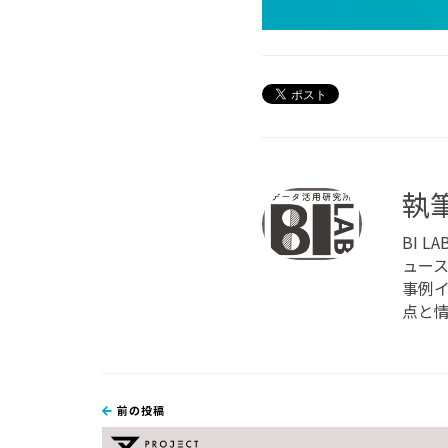
執
BI 
ュー
事例
点と
前の投稿