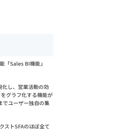
ales BI機能」
視化し、営業活動の効
タをグラフ化する機能が
までユーザー独自の集
。ネクストSFAのほぼ全て