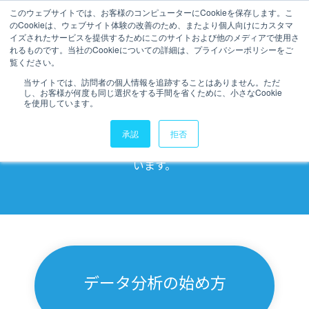
このウェブサイトでは、お客様のコンピューターにCookieを保存します。こ
のCookieは、ウェブサイト体験の改善のため、またより個人向けにカスタマ
データ活用ブログ
イズされたサービスを提供するためにこのサイトおよび他のメディアで使用さ
れるものです。当社のCookieについての詳細は、プライバシーポリシーをご
覧ください。
当サイトでは、訪問者の個人情報を追跡することはありません。ただ
し、お客様が何度も同じ選択をする手間を省くために、小さなCookie
データ活用
に役立つブログ記事を配
を使用しています。
信しています。
承認
拒否
弊社のノウハウを詰め込んだお役立ち記事を掲載して
います。
データ分析の始め方