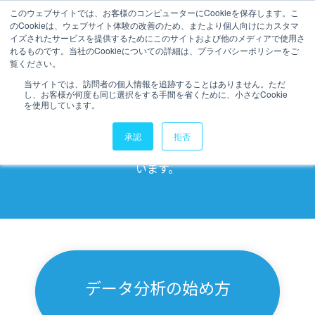
このウェブサイトでは、お客様のコンピューターにCookieを保存します。こ
のCookieは、ウェブサイト体験の改善のため、またより個人向けにカスタマ
データ活用ブログ
イズされたサービスを提供するためにこのサイトおよび他のメディアで使用さ
れるものです。当社のCookieについての詳細は、プライバシーポリシーをご
覧ください。
当サイトでは、訪問者の個人情報を追跡することはありません。ただ
し、お客様が何度も同じ選択をする手間を省くために、小さなCookie
データ活用
に役立つブログ記事を配
を使用しています。
信しています。
承認
拒否
弊社のノウハウを詰め込んだお役立ち記事を掲載して
います。
データ分析の始め方