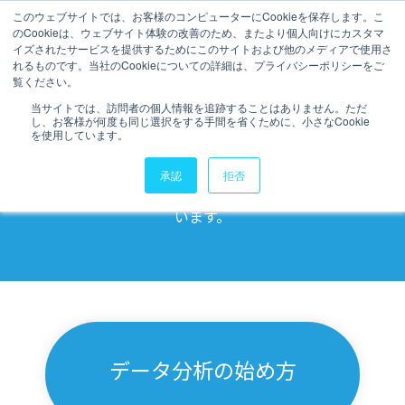
このウェブサイトでは、お客様のコンピューターにCookieを保存します。こ
のCookieは、ウェブサイト体験の改善のため、またより個人向けにカスタマ
データ活用ブログ
イズされたサービスを提供するためにこのサイトおよび他のメディアで使用さ
れるものです。当社のCookieについての詳細は、プライバシーポリシーをご
覧ください。
当サイトでは、訪問者の個人情報を追跡することはありません。ただ
し、お客様が何度も同じ選択をする手間を省くために、小さなCookie
データ活用
に役立つブログ記事を配
を使用しています。
信しています。
承認
拒否
弊社のノウハウを詰め込んだお役立ち記事を掲載して
います。
データ分析の始め方