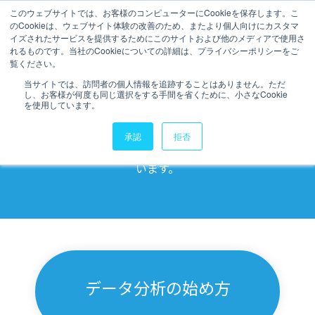
このウェブサイトでは、お客様のコンピューターにCookieを保存します。こ
のCookieは、ウェブサイト体験の改善のため、またより個人向けにカスタマ
データ活用ブログ
イズされたサービスを提供するためにこのサイトおよび他のメディアで使用さ
れるものです。当社のCookieについての詳細は、プライバシーポリシーをご
覧ください。
当サイトでは、訪問者の個人情報を追跡することはありません。ただ
し、お客様が何度も同じ選択をする手間を省くために、小さなCookie
データ活用
に役立つブログ記事を配
を使用しています。
信しています。
承認
拒否
弊社のノウハウを詰め込んだお役立ち記事を掲載して
います。
データ分析の始め方