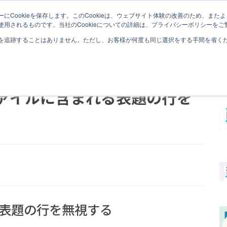
にCookieを保存します。このCookieは、ウェブサイト体験の改善のため、ま
QLIK SENSEとは
QLIK SENSEナレッジ
セミナー
用されるものです。当社のCookieについての詳細は、プライバシーポリシーをご
を追跡することはありません。ただし、お客様が何度も同じ選択をする手間を省くため
セルファイルに含まれる表題の行を
表題の行を無視する