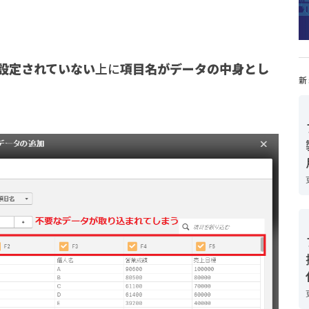
設定されていない
上に
項目名がデータの中身とし
新