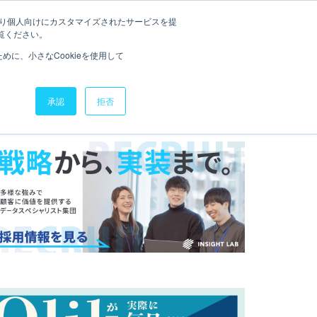
たより個人向けにカスタマイズされたサービスを提
QLIK SENSE道場
お役立ち資料
お問い合わせ
覧ください。
に、小さなCookieを使用して
承認
拒否