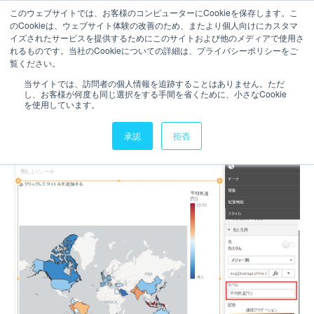
このウェブサイトでは、お客様のコンピューターにCookieを保存します。こ
のCookieは、ウェブサイト体験の改善のため、またより個人向けにカスタマ
お問い合わせ
イズされたサービスを提供するためにこのサイトおよび他のメディアで使用さ
れるものです。当社のCookieについての詳細は、プライバシーポリシーをご
3分で読むことができます。
覧ください。
Qlik SenseでQlik
当サイトでは、訪問者の個人情報を追跡することはありません。ただ
し、お客様が何度も同じ選択をする手間を省くために、小さなCookie
Datamarketを利用して開発
を使用しています。
を効率化
承認
拒否