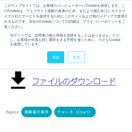
このウェブサイトでは、お客様のコンピューターにCookieを保存します。こ
のCookieは、ウェブサイト体験の改善のため、またより個人向けにカスタマ
お問い合わせ
イズされたサービスを提供するためにこのサイトおよび他のメディアで使用さ
れるものです。当社のCookieについての詳細は、プライバシーポリシーをご
3分で読むことができます。
覧ください。
【Qlik Sense】集計時間が長
当サイトでは、訪問者の個人情報を追跡することはありません。ただ
し、お客様が何度も同じ選択をする手間を省くために、小さなCookie
いときは演算実行条件を設定
を使用しています。
する
承認
拒否
演算実行条件
チャート（Chart）
Topics: