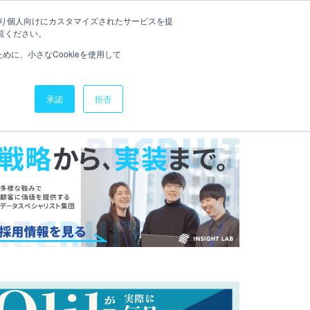
たより個人向けにカスタマイズされたサービスを提
QLIK SENSE道場
お役立ち資料
お問い合わせ
覧ください。
に、小さなCookieを使用して
承認
拒否