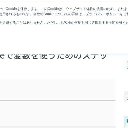
にCookieを保存します。このCookieは、ウェブサイト体験の改善のため、ま
QLIK SENSEとは
QLIK SENSEナレッジ
セミナー
用されるものです。当社のCookieについての詳細は、プライバシーポリシーをご
を追跡することはありません。ただし、お客様が何度も同じ選択をする手間を省くため
enseで変数を使うためのステッ