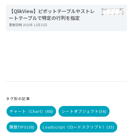
【QlikView】ピボットテーブルやストレ
ートテーブルで特定の行列を指定
更新日時
2023年 12月21日
タグ別の記事
チャート（Chart）
(68)
シートオブジェクト
(56)
関数TIPS
(38)
Loadscript（ロードスクリプト）
(35)