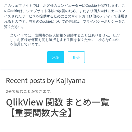
このウェブサイトでは、お客様のコンピューターにCookieを保存します。こ
のCookieは、ウェブサイト体験の改善のため、またより個人向けにカスタマ
お問い合わせ
イズされたサービスを提供するためにこのサイトおよび他のメディアで使用さ
れるものです。当社のCookieについての詳細は、プライバシーポリシーをご
Kajiyama
覧ください。
当サイトでは、訪問者の個人情報を追跡することはありません。ただ
し、お客様が何度も同じ選択をする手間を省くために、小さなCookie
セールスマーケティング マネージャー Qlik担当
を使用しています。
承認
拒否
Recent posts by Kajiyama
2分で読むことができます。
QlikView 関数 まとめ一覧
【重要関数大全】