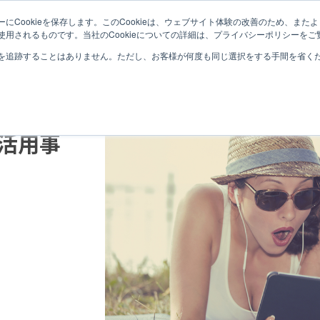
にCookieを保存します。このCookieは、ウェブサイト体験の改善のため、ま
QLI
用されるものです。当社のCookieについての詳細は、プライバシーポリシーをご
を追跡することはありません。ただし、お客様が何度も同じ選択をする手間を省くため
大学との
」が掲載
w活用事