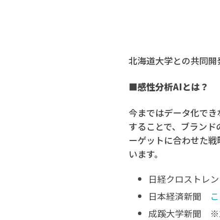
北海道大学との共同開
■感性分析AIとは？
今まではデータ化でき
することで、ブランド
ーゲットに合わせた戦略
います。
日経クロストレ
日本経済新聞
こ
成蹊大学新聞 ※2