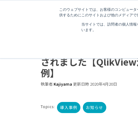
このウェブサイトでは、お客様のコンピューター
供するためにこのサイトおよび他のメディアで使
当サイトでは、訪問者の個人情報
います。
メディア掲載：北海道
共同開発「感性分析AI
されました【QlikVie
例】
執筆者
Kajiyama
更新日時 2020年4月20日
Topics:
導入事例
お知らせ