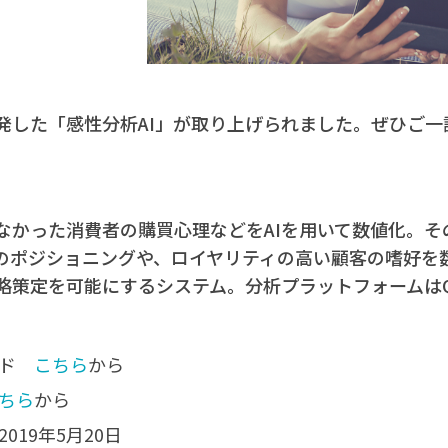
発した「感性分析AI」が取り上げられました。ぜひご一
なかった消費者の購買心理などをAIを用いて数値化。そ
のポジショニングや、ロイヤリティの高い顧客の嗜好を
策定を可能にするシステム。分析プラットフォームはQli
ンド
こちら
から
ちら
から
019年5月20日