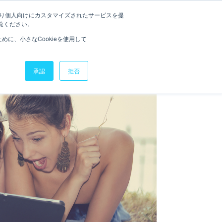
たより個人向けにカスタマイズされたサービスを提
Kナレッジ
セミナー
お役立ち資料
お問い合わせ
覧ください。
に、小さなCookieを使用して
承認
拒否