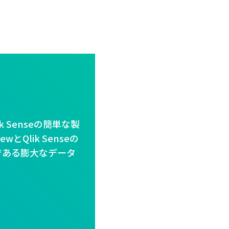
？
k Senseの簡単な製
Qlik Senseの
である膨大なデータ