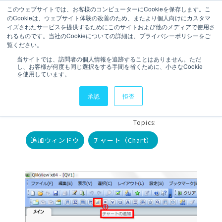
このウェブサイトでは、お客様のコンピューターにCookieを保存します。こ
のCookieは、ウェブサイト体験の改善のため、またより個人向けにカスタマ
お問い合わせ
イズされたサービスを提供するためにこのサイトおよび他のメディアで使用さ
れるものです。当社のCookieについての詳細は、プライバシーポリシーをご
覧ください。
1 分で読むことができます。
当サイトでは、訪問者の個人情報を追跡することはありません。ただ
し、お客様が何度も同じ選択をする手間を省くために、小さなCookie
【QlikView】チャートの
を使用しています。
追加ウィンドウを開く
承認
拒否
執筆者
Deck
更新日時 2014年2月07日
Topics:
追加ウィンドウ
チャート（Chart）