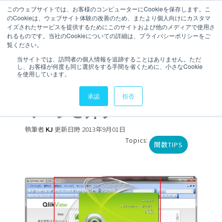
このウェブサイトでは、お客様のコンピューターにCookieを保存します。こ
のCookieは、ウェブサイト体験の改善のため、またより個人向けにカスタマ
お問い合わせ
イズされたサービスを提供するためにこのサイトおよび他のメディアで使用さ
れるものです。当社のCookieについての詳細は、プライバシーポリシーをご
覧ください。
1 分で読むことができます。
当サイトでは、訪問者の個人情報を追跡することはありません。ただ
し、お客様が何度も同じ選択をする手間を省くために、小さなCookie
【QlikView】QlikView
を使用しています。
を開く時に表示されるQV
承認
拒否
マークを外す
執筆者
KJ
更新日時 2013年9月01日
Topics:
関数TIPS