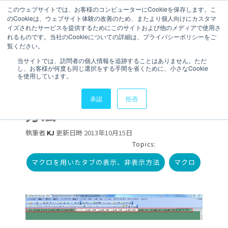
このウェブサイトでは、お客様のコンピューターにCookieを保存します。こ
のCookieは、ウェブサイト体験の改善のため、またより個人向けにカスタマ
お問い合わせ
イズされたサービスを提供するためにこのサイトおよび他のメディアで使用さ
れるものです。当社のCookieについての詳細は、プライバシーポリシーをご
覧ください。
3 分で読むことができます。
当サイトでは、訪問者の個人情報を追跡することはありません。ただ
し、お客様が何度も同じ選択をする手間を省くために、小さなCookie
【QlikView】マクロを用
を使用しています。
いたタブの表示、非表示
承認
拒否
方法
執筆者
KJ
更新日時 2013年10月15日
Topics:
マクロを用いたタブの表示、非表示方法
マクロ