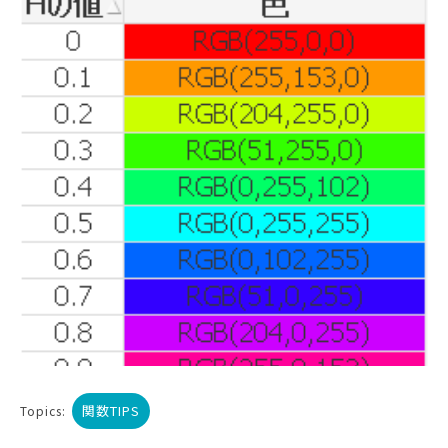
関数TIPS
Topics: