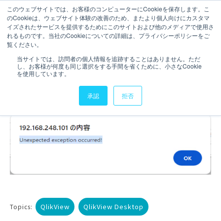
このウェブサイトでは、お客様のコンピューターにCookieを保存します。こ
のCookieは、ウェブサイト体験の改善のため、またより個人向けにカスタマ
お問い合わせ
イズされたサービスを提供するためにこのサイトおよび他のメディアで使用さ
れるものです。当社のCookieについての詳細は、プライバシーポリシーをご
1分で読むことができます。
覧ください。
社内QlikViewサーバーで謎の
当サイトでは、訪問者の個人情報を追跡することはありません。ただ
し、お客様が何度も同じ選択をする手間を省くために、小さなCookie
エラーが起こったのでQlikサ
を使用しています。
ポートに助けを求めた話
承認
拒否
QlikView
QlikView Desktop
Topics: