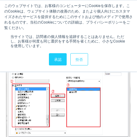
このウェブサイトでは、お客様のコンピューターにCookieを保存します。こ
のCookieは、ウェブサイト体験の改善のため、またより個人向けにカスタマ
お問い合わせ
イズされたサービスを提供するためにこのサイトおよび他のメディアで使用さ
れるものです。当社のCookieについての詳細は、プライバシーポリシーをご
1分で読むことができます。
覧ください。
【QlikView】検索オブジェク
当サイトでは、訪問者の個人情報を追跡することはありません。ただ
し、お客様が何度も同じ選択をする手間を省くために、小さなCookie
トの追加
を使用しています。
承認
拒否