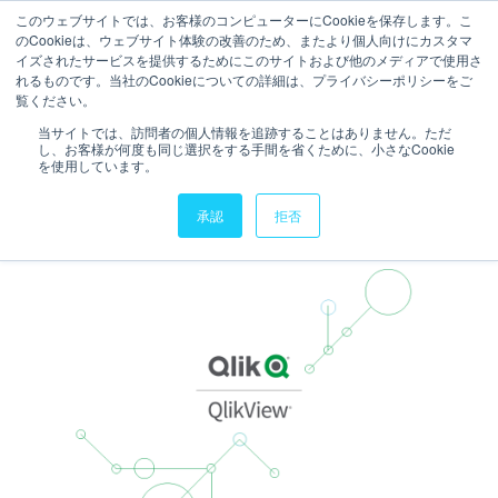
このウェブサイトでは、お客様のコンピューターにCookieを保存します。こ
のCookieは、ウェブサイト体験の改善のため、またより個人向けにカスタマ
お問い合わせ
イズされたサービスを提供するためにこのサイトおよび他のメディアで使用さ
れるものです。当社のCookieについての詳細は、プライバシーポリシーをご
2分で読むことができます。
覧ください。
QlikView 関数 まとめ一覧
当サイトでは、訪問者の個人情報を追跡することはありません。ただ
し、お客様が何度も同じ選択をする手間を省くために、小さなCookie
【重要関数大全】
を使用しています。
承認
拒否