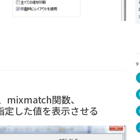
タ
数、mixmatch関数、
って指定した値を表示させる