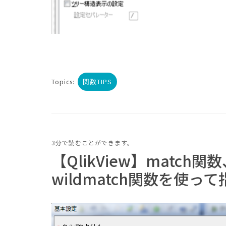
関数TIPS
Topics:
3分で読むことができます。
【QlikView】match関
wildmatch関数を使