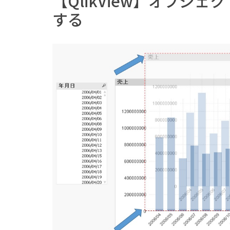
【QlikView】オブジ
する