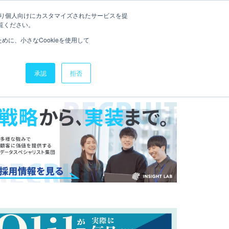
たより個人向けにカスタマイズされたサービスを提
Kナレッジ
セミナー
お役立ち資料
お問い合わせ
覧ください。
に、小さなCookieを使用して
承認
拒否