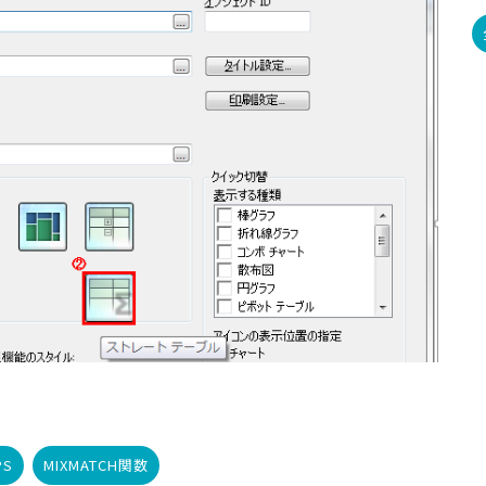
PS
MIXMATCH関数