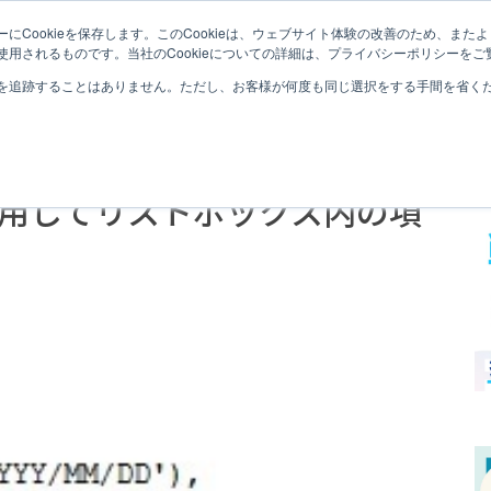
にCookieを保存します。このCookieは、ウェブサイト体験の改善のため、ま
QLI
用されるものです。当社のCookieについての詳細は、プライバシーポリシーをご
を追跡することはありません。ただし、お客様が何度も同じ選択をする手間を省くため
数を使用してリストボックス内の項