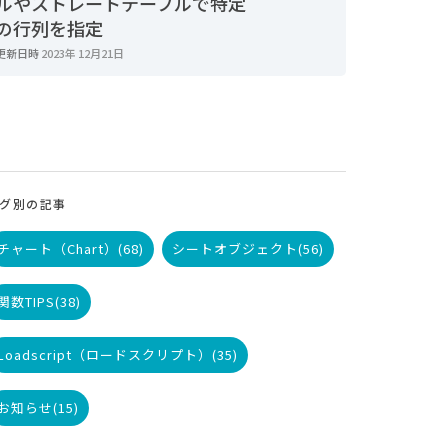
ルやストレートテーブルで特定
の行列を指定
更新日時
2023年 12月21日
グ別の記事
チャート（Chart）
(68)
シートオブジェクト
(56)
関数TIPS
(38)
Loadscript（ロードスクリプト）
(35)
お知らせ
(15)