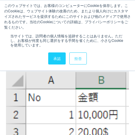
このウェブサイトでは、お客様のコンピューターにCookieを保存します。こ
のCookieは、ウェブサイト体験の改善のため、またより個人向けにカスタマ
お問い合わせ
イズされたサービスを提供するためにこのサイトおよび他のメディアで使用さ
れるものです。当社のCookieについての詳細は、プライバシーポリシーをご
1分で読むことができます。
覧ください。
【QlikView】Tips：文字列か
当サイトでは、訪問者の個人情報を追跡することはありません。ただ
し、お客様が何度も同じ選択をする手間を省くために、小さなCookie
ら数値だけを抜き出す・数値
を使用しています。
以外を抜き出す
承認
拒否