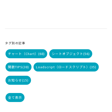
タグ別の記事
チャート（Chart）
(68)
シートオブジェクト
(56)
関数TIPS
(38)
Loadscript（ロードスクリプト）
(35)
お知らせ
(15)
全て表示