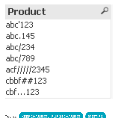
KEEPCHAR関数、PURGECHAR関数
関数TIPS
Topics: