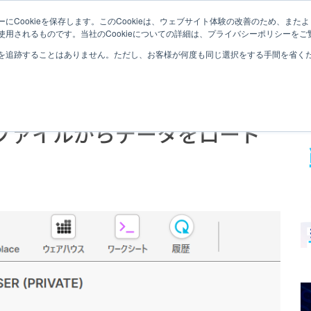
にCookieを保存します。このCookieは、ウェブサイト体験の改善のため、ま
SNOWFLAKEとは
S
用されるものです。当社のCookieについての詳細は、プライバシーポリシーをご
を追跡することはありません。ただし、お客様が何度も同じ選択をする手間を省くため
カルファイルからデータをロード