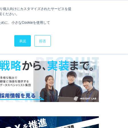
たより個人向けにカスタマイズされたサービスを提
NOWFLAKEナレッジ
お役立ち資料
お問い合わせ
覧ください。
に、小さなCookieを使用して
承認
拒否