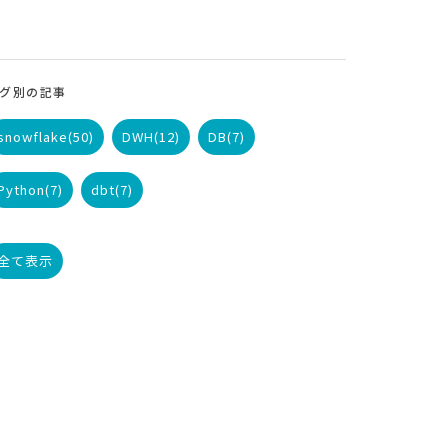
グ別の記事
snowflake
(50)
DWH
(12)
DB
(7)
Python
(7)
dbt
(7)
全て表示