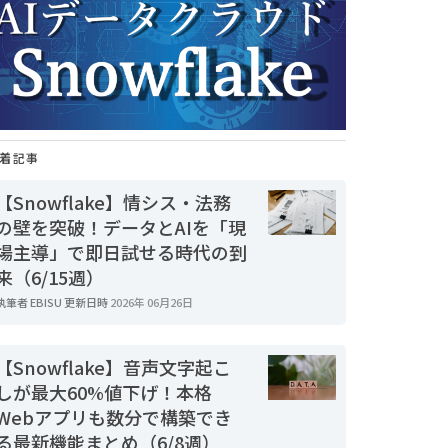
着記事
【Snowflake】情シス・法務
の壁を突破！データとAIを「現
場主導」で即日試せる時代の到
来（6/15週）
執筆者
EBISU
更新日時
2026年 06月26日
【Snowflake】音声文字起こ
しが最大60%値下げ！本格
Webアプリも数分で構築でき
る最新機能まとめ（6/8週）