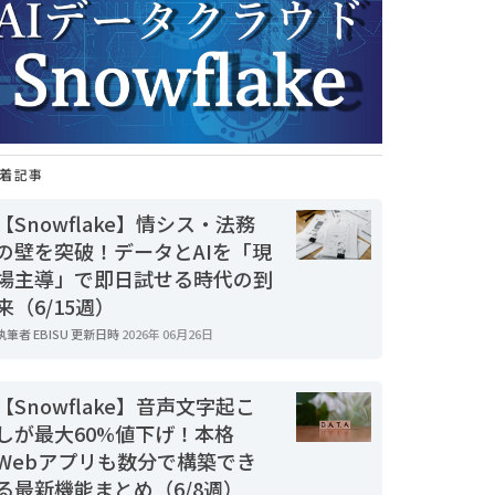
着記事
【Snowflake】情シス・法務
の壁を突破！データとAIを「現
場主導」で即日試せる時代の到
来（6/15週）
執筆者
EBISU
更新日時
2026年 06月26日
【Snowflake】音声文字起こ
しが最大60%値下げ！本格
Webアプリも数分で構築でき
る最新機能まとめ（6/8週）