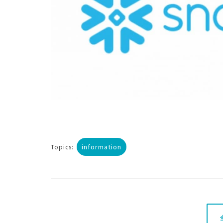
information
Topics: