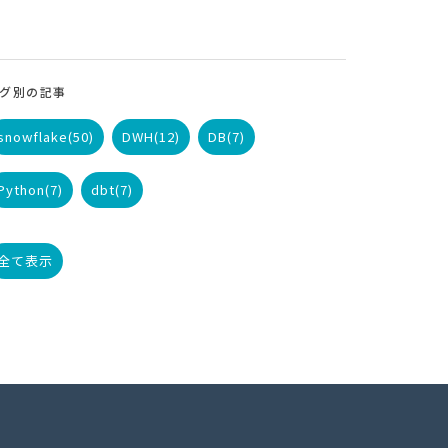
グ別の記事
snowflake
(50)
DWH
(12)
DB
(7)
Python
(7)
dbt
(7)
全て表示