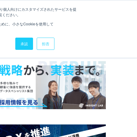
たより個人向けにカスタマイズされたサービスを提
NOWFLAKEナレッジ
お役立ち資料
お問い合わせ
覧ください。
に、小さなCookieを使用して
承認
拒否