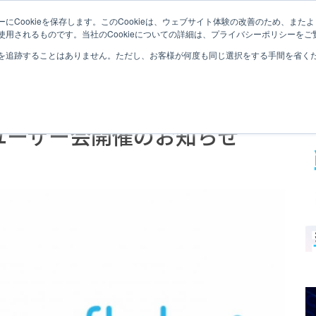
にCookieを保存します。このCookieは、ウェブサイト体験の改善のため、ま
SNOWFLAKEとは
S
用されるものです。当社のCookieについての詳細は、プライバシーポリシーをご
を追跡することはありません。ただし、お客様が何度も同じ選択をする手間を省くため
akeユーザー会開催のお知らせ