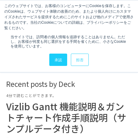
このウェブサイトでは、お客様のコンピューターにCookieを保存します。こ
のCookieは、ウェブサイト体験の改善のため、またより個人向けにカスタマ
お問い合わせ
イズされたサービスを提供するためにこのサイトおよび他のメディアで使用さ
れるものです。当社のCookieについての詳細は、プライバシーポリシーをご
Deck
覧ください。
当サイトでは、訪問者の個人情報を追跡することはありません。ただ
し、お客様が何度も同じ選択をする手間を省くために、小さなCookie
BIスペシャリスト
を使用しています。
承認
拒否
Recent posts by Deck
4分で読むことができます。
Vizlib Gantt 機能説明＆ガン
トチャート作成手順説明（サ
ンプルデータ付き）