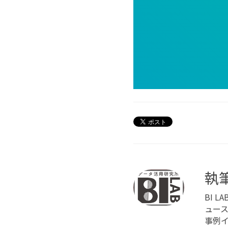
執
BI 
ュー
事例