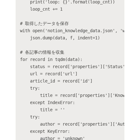
    print('loop: {}'.format(loop_cnt))

    loop_cnt += 1

# 取得したデータを保存

with open('notion_knowledge_data.json', 'w')as f:
    json.dump(data, f, indent=1)

# 各記事の情報を収集

for record in tqdm(data):

    status = record['properties']['Status']['sta
    url = record['url']

    article_id = record['id']

    try:

        title = record['properties']['Knowledge'
    except IndexError:

        title = ''

    try:

        author = record['properties']['Author'][
    except KeyError:

        author = 'unknown'
