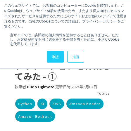
このウェブサイトでは、お客様のコンピューターにCookieを保存します。こ
のCookieは、ウェブサイト体験の改善のため、またより個人向けにカスタマ
お問い合わせ
イズされたサービスを提供するためにこのサイトおよび他のメディアで使用さ
れるものです。当社のCookieについての詳細は、プライバシーポリシーをご
覧ください。
3 分で読むことができます。
当サイトでは、訪問者の個人情報を追跡することはありません。ただ
し、お客様が何度も同じ選択をする手間を省くために、小さなCookie
【AWS Kendra,
を使用しています。
Bedrock】AWSでRAGア
承認
拒否
プリケーションを作成し
てみた - ①
執筆者
Budo Ogimoto
更新日時 2024年6月04日
Topics:
Python
AI
AWS
Amzaon Kendra
Amazon Bedrock