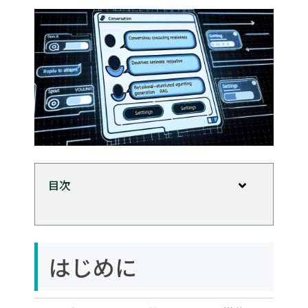
目次
はじめに
RAGについて
はじめに
システムの構成
ドキュメントの収集