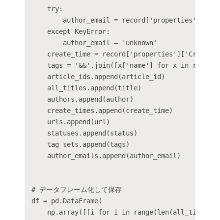
    try:

        author_email = record['properties']['Aut
    except KeyError:

        author_email = 'unknown'

    create_time = record['properties']['CreateTi
    tags = '&&'.join([x['name'] for x in record[
    article_ids.append(article_id)

    all_titles.append(title)

    authors.append(author)

    create_times.append(create_time)

    urls.append(url)

    statuses.append(status)

    tag_sets.append(tags)

    author_emails.append(author_email)

# データフレーム化して保存

df = pd.DataFrame(

    np.array([[i for i in range(len(all_titles))