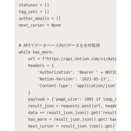
statuses = []

tag_sets = []

author_emails = []

next_cursor = None

# APIでデータベース内のデータを全件取得

while has_more:

    url = f"https://api.notion.com/v1/databases/
    headers = {

        'Authorization': 'Bearer ' + NOTION_ACCE
        'Notion-Version': '2021-05-13',

        'Content-Type': 'application/json',

    }

    payload = {'page_size': 100} if loop_cnt == 
    result_json = requests.post(url, headers=hea
    data += result_json.json().get('results')

    has_more = result_json.json().get('has_more')
    next_cursor = result_json.json().get('next_c