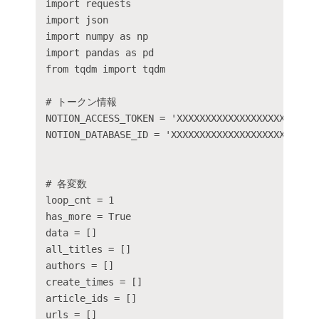
import requests

import json

import numpy as np

import pandas as pd

from tqdm import tqdm

# トークン情報

NOTION_ACCESS_TOKEN = 'XXXXXXXXXXXXXXXXXXXXXXXXX
NOTION_DATABASE_ID = 'XXXXXXXXXXXXXXXXXXXX'

# 各変数

loop_cnt = 1

has_more = True

data = []

all_titles = []

authors = []

create_times = []

article_ids = []

urls = []
