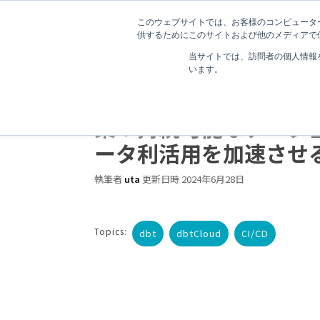
このウェブサイトでは、お客様のコンピューター
供するためにこのサイトおよび他のメディアで使
当サイトでは、訪問者の個人情報
います。
7 分で読むことができます。
【dbt Cloud】CI/C
築！持続可能なデータ
ータ利活用を加速させ
執筆者
uta
更新日時 2024年6月28日
Topics:
dbt
dbtCloud
CI/CD