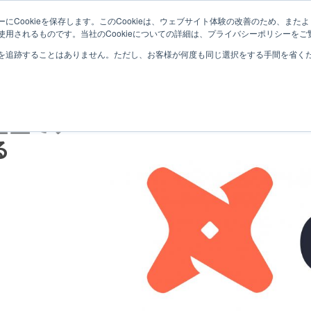
にCookieを保存します。このCookieは、ウェブサイト体験の改善のため、ま
サービス紹介
取り扱い製品
導入事例
用されるものです。当社のCookieについての詳細は、プライバシーポリシーをご
を追跡することはありません。ただし、お客様が何度も同じ選択をする手間を省くため
D環境を構
基盤でデ
る