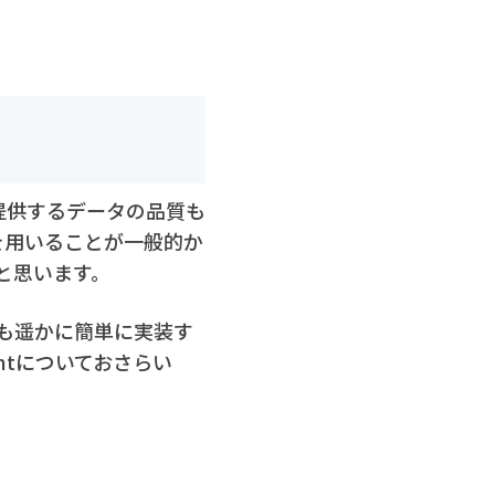
提供するデータの品質も
s」を用いることが一般的か
と思います。
構築よりも遥かに簡単に実装す
entについておさらい