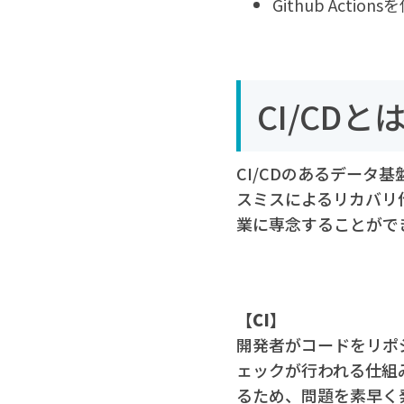
Github Act
CI/CDと
CI/CDのあるデー
スミスによるリカバリ
業に専念することがで
【CI】
開発者がコードをリポ
ェックが行われる仕組
るため、問題を素早く