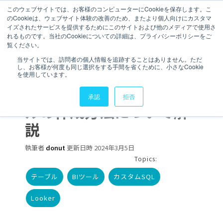
このウェブサイトでは、お客様のコンピューターにCookieを保存します。こ
のCookieは、ウェブサイト体験の改善のため、またより個人向けにカスタマ
イズされたサービスを提供するためにこのサイトおよび他のメディアで使用さ
れるものです。当社のCookieについての詳細は、プライバシーポリシーをご
覧ください。
6 分で読むことができます。
当サイトでは、訪問者の個人情報を追跡することはありません。ただ
し、お客様が何度も同じ選択をする手間を省くために、小さなCookie
【Looker】分析度向上の
を使用しています。
要素として。派生テーブ
承認
拒否
ルの作成方法について解
説
執筆者
donut
更新日時 2024年3月5日
Topics:
テーブル
BIツール
カスタムSQL
Looker