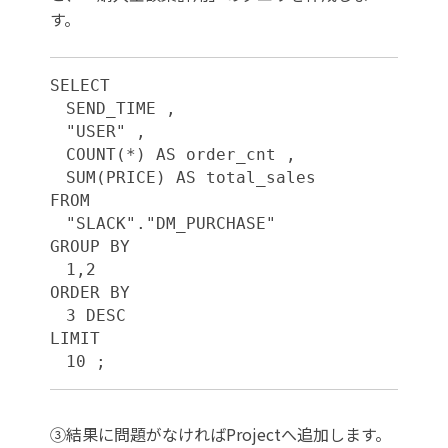
す。
SELECT 
　SEND_TIME ,
　"USER" ,
　COUNT(*) AS order_cnt ,
　SUM(PRICE) AS total_sales 
FROM 
　"SLACK"."DM_PURCHASE" 
GROUP BY 
　1,2 
ORDER BY 
　3 DESC 
LIMIT 
　10 ;
③結果に問題がなければProjectへ追加します。