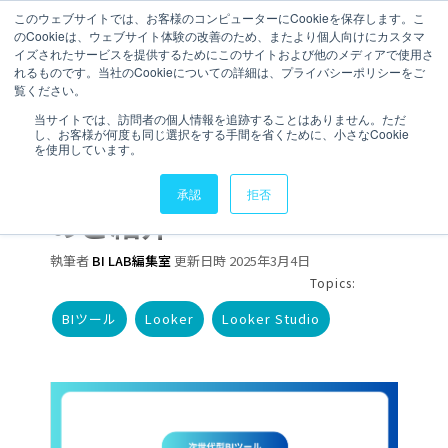
このウェブサイトでは、お客様のコンピューターにCookieを保存します。こ
のCookieは、ウェブサイト体験の改善のため、またより個人向けにカスタマ
イズされたサービスを提供するためにこのサイトおよび他のメディアで使用さ
れるものです。当社のCookieについての詳細は、プライバシーポリシーをご
覧ください。
5 分で読むことができます。
当サイトでは、訪問者の個人情報を追跡することはありません。ただ
し、お客様が何度も同じ選択をする手間を省くために、小さなCookie
【次世代型BIツール】
を使用しています。
LookerとLooker Studio
承認
拒否
のご紹介
執筆者
BI LAB編集室
更新日時 2025年3月4日
Topics:
BIツール
Looker
Looker Studio