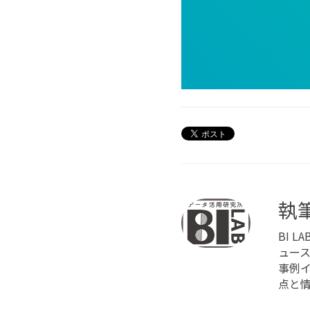
執
BI 
ュー
事例
点と