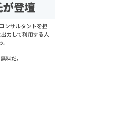
氏が登壇
Iコンサルタントを担
yに出力して利用する人
う。
は無料だ。