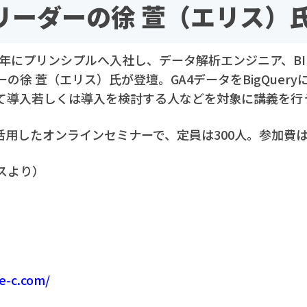
ムリーダーの徐 萱（エリス）
6年にプリンシプルへ入社し、データ解析エンジニア、B
ーの徐 萱（エリス）氏が登壇。GA4データをBigQuer
内にて導入若しくは導入を検討する人などを対象に講義を行
活用したオンラインセミナーで、定員は300人。参加費
スより）
e-c.com/