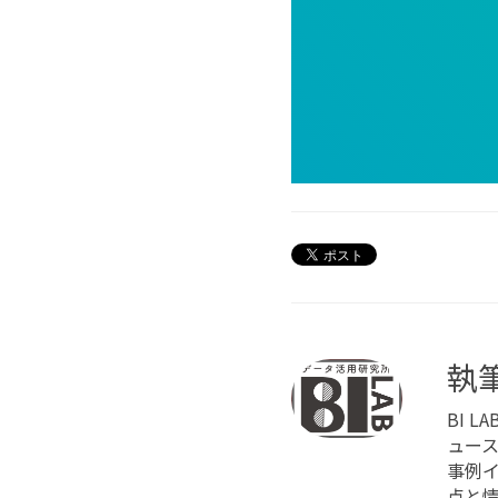
執
BI 
ュー
事例
点と