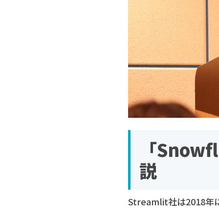
「Snow
説
Streamlit社は20