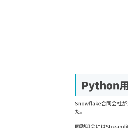
Python
Snowflake合同会
た。
同説明会にはStreaml