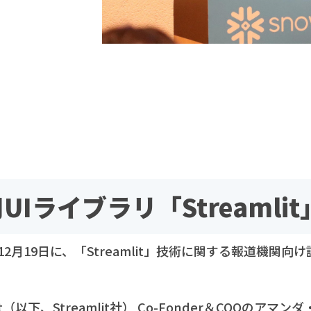
用UIライブラリ「Streamlit
社が12月19日に、「Streamlit」技術に関する報道機関
it（以下、Streamlit社） Co-Fonder＆COOのア