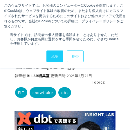
このウェブサイトでは、お客様のコンピューターにCookieを保存します。こ
のCookieは、ウェブサイト体験の改善のため、またより個人向けにカスタマ
イズされたサービスを提供するためにこのサイトおよび他のメディアで使用さ
れるものです。当社のCookieについての詳細は、プライバシーポリシーをご
覧ください。
3 分で読むことができます。
当サイトでは、訪問者の個人情報を追跡することはありません。ただ
し、お客様が何度も同じ選択をする手間を省くために、小さなCookie
【ウェビナー開催】dbt
を使用しています。
で実践する新しいデータ
承認
拒否
管理の当たり前
執筆者
BI LAB編集室
更新日時 2025年3月24日
Topics:
ELT
snowflake
dbt