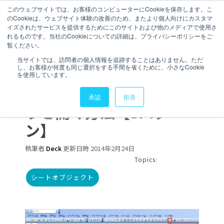
このウェブサイトでは、お客様のコンピューターにCookieを保存します。こ
のCookieは、ウェブサイト体験の改善のため、またより個人向けにカスタマ
お問い合わせ
イズされたサービスを提供するためにこのサイトおよび他のメディアで使用さ
れるものです。当社のCookieについての詳細は、プライバシーポリシーをご
覧ください。
1 分で読むことができます。
当サイトでは、訪問者の個人情報を追跡することはありません。ただ
し、お客様が何度も同じ選択をする手間を省くために、小さなCookie
QlikViewのカスタムオブ
を使用しています。
ジェクトの追加ウィンド
承認
拒否
ウを開く方法【3パター
ン】
執筆者
Deck
更新日時 2014年2月24日
Topics:
シートオブジェクト