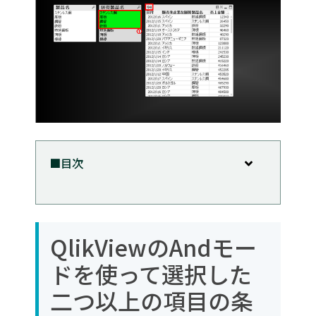
■目次
QlikViewのAndモードを使って選択した二
つ以上の項目の条件を全て満たした値を絞
り込む
QlikViewのAndモー
テーブルボックスの編集
ドを使って選択した
二つ以上の項目の条