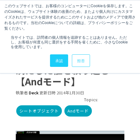
このウェブサイトでは、お客様のコンピューターにCookieを保存します。こ
のCookieは、ウェブサイト体験の改善のため、またより個人向けにカスタマ
お問い合わせ
イズされたサービスを提供するためにこのサイトおよび他のメディアで使用さ
れるものです。当社のCookieについての詳細は、プライバシーポリシーをご
覧ください。
1 分で読むことができます。
当サイトでは、訪問者の個人情報を追跡することはありません。ただ
し、お客様が何度も同じ選択をする手間を省くために、小さなCookie
QlikViewで選択した二つ
を使用しています。
以上の項目の条件を全て
承認
拒否
満たした値を絞り込む
【Andモード】
執筆者
Deck
更新日時 2014年1月30日
Topics:
シートオブジェクト
Andモード