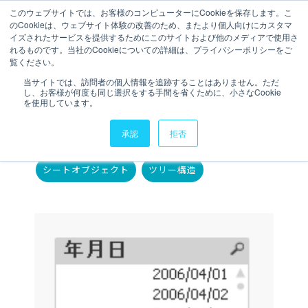
このウェブサイトでは、お客様のコンピューターにCookieを保存します。こ
のCookieは、ウェブサイト体験の改善のため、またより個人向けにカスタマ
お問い合わせ
イズされたサービスを提供するためにこのサイトおよび他のメディアで使用さ
れるものです。当社のCookieについての詳細は、プライバシーポリシーをご
覧ください。
2 分で読むことができます。
当サイトでは、訪問者の個人情報を追跡することはありません。ただ
し、お客様が何度も同じ選択をする手間を省くために、小さなCookie
【QlikView】ツリー構造
を使用しています。
執筆者
KJ
更新日時 2014年2月18日
承認
拒否
Topics:
シートオブジェクト
ツリー構造