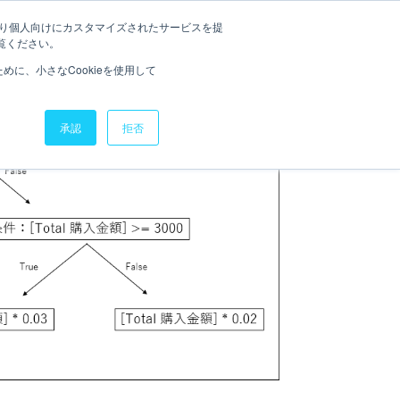
たより個人向けにカスタマイズされたサービスを提
ナー
トレーニング
お役立ち資料
お問い合わせ
覧ください。
に、小さなCookieを使用して
承認
拒否