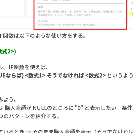
IF関数は以下のような使い方をする。
数式2>)
ル。IF関数を使えば、
UEならば) <数式1> そうでなければ <数式2>
というよ
みよう。
 購入金額が NULLのところに "0" と表示したい。
つのパターンを紹介する。
いるとき → そのまま購入金額を表示（そうでなければ "0