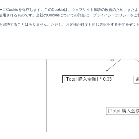
にCookieを保存します。このCookieは、ウェブサイト体験の改善のため、ま
SISENSEとは
SISENSEナレッジ
セミ
用されるものです。当社のCookieについての詳細は、プライバシーポリシーをご
を追跡することはありません。ただし、お客様が何度も同じ選択をする手間を省くため
】IF関数を