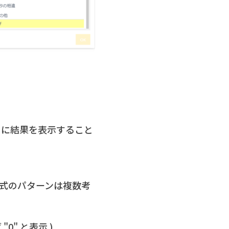
うに結果を表示すること
条件式のパターンは複数考
" と表示 )