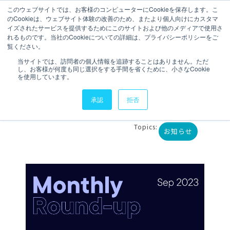
このウェブサイトでは、お客様のコンピューターにCookieを保存します。こ
のCookieは、ウェブサイト体験の改善のため、またより個人向けにカスタマ
お問い合わせ
イズされたサービスを提供するためにこのサイトおよび他のメディアで使用さ
れるものです。当社のCookieについての詳細は、プライバシーポリシーをご
覧ください。
4 分で読むことができます。
当サイトでは、訪問者の個人情報を追跡することはありません。ただ
し、お客様が何度も同じ選択をする手間を省くために、小さなCookie
Vizlib 2023年10月リリー
を使用しています。
ス情報
承認
拒否
執筆者
Nijntje
更新日時 2023年11月
Topics:
お知らせ