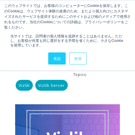
このウェブサイトでは、お客様のコンピューターにCookieを保存します。こ
のCookieは、ウェブサイト体験の改善のため、またより個人向けにカスタマ
お問い合わせ
イズされたサービスを提供するためにこのサイトおよび他のメディアで使用さ
れるものです。当社のCookieについての詳細は、プライバシーポリシーをご
覧ください。
3 分で読むことができます。
当サイトでは、訪問者の個人情報を追跡することはありません。ただ
し、お客様が何度も同じ選択をする手間を省くために、小さなCookie
【Vizlib】Vizlib Server
を使用しています。
アップデート手順
承認
拒否
執筆者
Holly
更新日時 2025年2月
Topics:
Vizlib
Vizlib Server