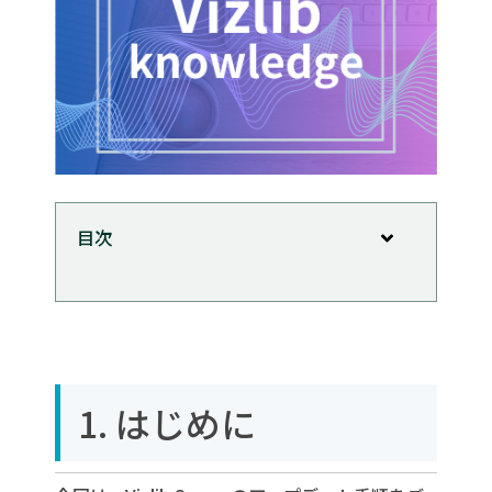
目次
1. はじめに
2. アップデート手順
2-1. バージョン確認
2-2. インストールファイルの取得
1. はじめに
2-3. アップデートの実行
2-4. アップデート後の確認