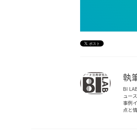
執
BI 
ュー
事例
点と