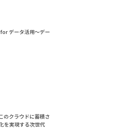
 for データ活用～デー
。このクラウドに蓄積さ
化を実現する次世代