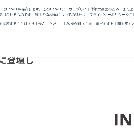
にCookieを保存します。このCookieは、ウェブサイト体験の改善のため、ま
SISENSEとは
SISENSEナレッジ
セミ
用されるものです。当社のCookieについての詳細は、プライバシーポリシーをご
を追跡することはありません。ただし、お客様が何度も同じ選択をする手間を省くため
金) マイ
2019
用 に登壇し