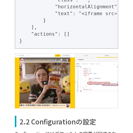
            "horizontalAlignment": "cen
            "text": "<iframe src='http
        }

    ],

    "actions": []

2.2 Configurationの設定