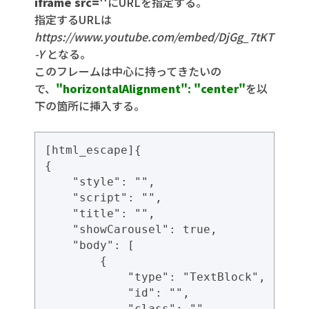
iframe src=''
にURLを指定する。
指定するURLは
https://www.youtube.com/embed/DjGg_7tKT
-Y
となる。
このフレームは中心に持ってきたいの
で、
"horizontalAlignment": "center"
を以
下の箇所に挿入する。
[html_escape]{

{

    "style": "",

    "script": "",

    "title": "",

    "showCarousel": true,

    "body": [

        {

            "type": "TextBlock",

            "id": "",

            "class": "",
