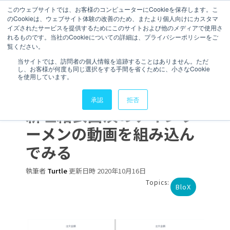
このウェブサイトでは、お客様のコンピューターにCookieを保存します。こ
のCookieは、ウェブサイト体験の改善のため、またより個人向けにカスタマ
お問い合わせ
イズされたサービスを提供するためにこのサイトおよび他のメディアで使用さ
れるものです。当社のCookieについての詳細は、プライバシーポリシーをご
覧ください。
3 分で読むことができます。
当サイトでは、訪問者の個人情報を追跡することはありません。ただ
し、お客様が何度も同じ選択をする手間を省くために、小さなCookie
【Sisense BloX】BloX体
を使用しています。
験-3：ダッシュボードに
承認
拒否
新垣結衣出演のチキンラ
ーメンの動画を組み込ん
でみる
執筆者
Turtle
更新日時 2020年10月16日
Topics:
BloX