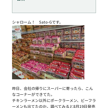
1.YouTube動画の組み込みURLの取得
2. BloXの設定
シャローム！ Sato-Gです。
2.1 Snippetsの利用
2.2 Configurationの設定
2.3 表示確認
3. まとめ
昨日、会社の帰りにスーパーに寄ったら、こん
なコーナーができてた。
チキンラーメン以外にポークラーメン、ビーフラ
ーメンも出てたのか。調べてみると8月19日発売