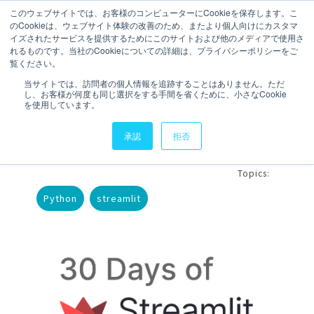
このウェブサイトでは、お客様のコンピューターにCookieを保存します。こ
のCookieは、ウェブサイト体験の改善のため、またより個人向けにカスタマ
お問い合わせ
イズされたサービスを提供するためにこのサイトおよび他のメディアで使用さ
れるものです。当社のCookieについての詳細は、プライバシーポリシーをご
覧ください。
3 分で読むことができます。
当サイトでは、訪問者の個人情報を追跡することはありません。ただ
し、お客様が何度も同じ選択をする手間を省くために、小さなCookie
#30DaysOfStreamlit
を使用しています。
Day9 st.line_chart
承認
拒否
執筆者
Budo Ogimoto
更新日時 2023年12月19日
Topics:
Python
streamlit