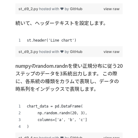
st_d9_2.py
hosted with ❤ by
GitHub
view raw
続いて、ヘッダーテキストを設定します。
st.header('Line chart')
st_d9_3.py
hosted with ❤ by
GitHub
view raw
numpyの
random.randn
を使い正規分布に従う20
ステップのデータを3系統出力します。 この際
に、各系統の種類をカラムで表現し、データの
時系列をインデックスで表現します。
chart_data = pd.DataFrame(
     np.random.randn(20, 3),
     columns=['a', 'b', 'c']
)
st_d9_4.py
hosted with ❤ by
GitHub
view raw