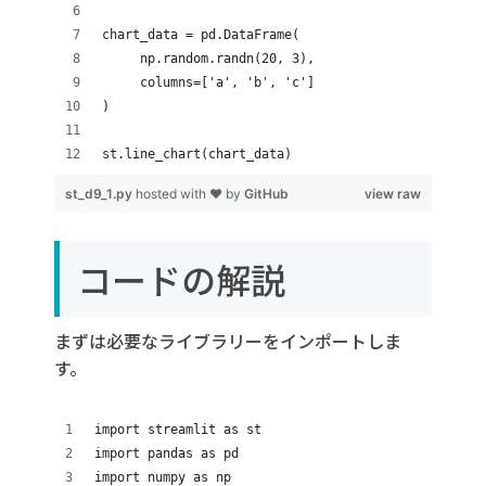
chart_data = pd.DataFrame(
     np.random.randn(20, 3),
     columns=['a', 'b', 'c']
)
st.line_chart(chart_data)
st_d9_1.py
hosted with ❤ by
GitHub
view raw
コードの解説
まずは必要なライブラリーをインポートしま
す。
import streamlit as st
import pandas as pd
import numpy as np