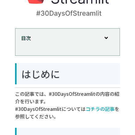
目次
はじめに
st.line_chart
はじめに
構築する目標
アプリケーションの構築
この記事では、#30DaysOfStreamlitの内容の紹
コードの解説
介を行います。
#30DaysOfStreamlitについては
コチラの記事
を
参照してください。