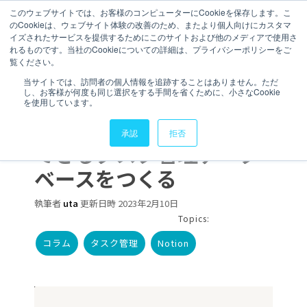
このウェブサイトでは、お客様のコンピューターにCookieを保存します。こ
のCookieは、ウェブサイト体験の改善のため、またより個人向けにカスタマ
イズされたサービスを提供するためにこのサイトおよび他のメディアで使用さ
れるものです。当社のCookieについての詳細は、プライバシーポリシーをご
覧ください。
5 分で読むことができます。
当サイトでは、訪問者の個人情報を追跡することはありません。ただ
し、お客様が何度も同じ選択をする手間を省くために、小さなCookie
【Notion】Slackから
を使用しています。
Notionに直接タスク登録
承認
拒否
できるタスク管理データ
ベースをつくる
執筆者
uta
更新日時 2023年2月10日
Topics:
コラム
タスク管理
Notion