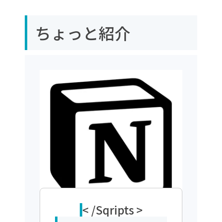
はじめに
ちょっと紹介
Send to Notionとは
やってみる
データベース作成
Notion連携の設定
Slackからページ作成
まとめ
< /Sqripts >