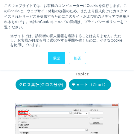
このウェブサイトでは、お客様のコンピューターにCookieを保存します。こ
のCookieは、ウェブサイト体験の改善のため、またより個人向けにカスタマ
お問い合わせ
イズされたサービスを提供するためにこのサイトおよび他のメディアで使用さ
れるものです。当社のCookieについての詳細は、プライバシーポリシーをご
覧ください。
2 分で読むことができます。
当サイトでは、訪問者の個人情報を追跡することはありません。ただ
し、お客様が何度も同じ選択をする手間を省くために、小さなCookie
【QlikView】クロス集計
を使用しています。
（クロス分析）
承認
拒否
執筆者
KJ
更新日時 2014年1月27日
Topics:
クロス集計(クロス分析)
チャート（Chart）