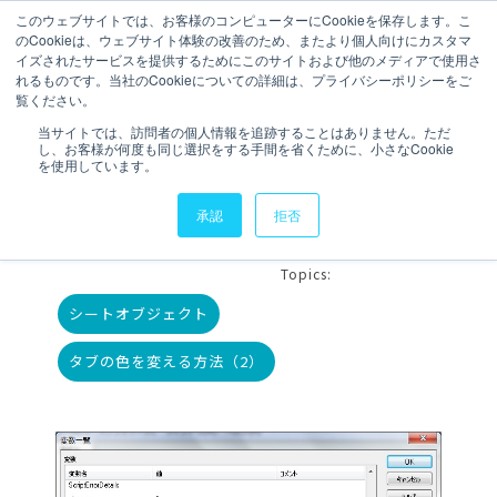
このウェブサイトでは、お客様のコンピューターにCookieを保存します。こ
のCookieは、ウェブサイト体験の改善のため、またより個人向けにカスタマ
お問い合わせ
イズされたサービスを提供するためにこのサイトおよび他のメディアで使用さ
れるものです。当社のCookieについての詳細は、プライバシーポリシーをご
覧ください。
3 分で読むことができます。
当サイトでは、訪問者の個人情報を追跡することはありません。ただ
し、お客様が何度も同じ選択をする手間を省くために、小さなCookie
【QlikView】タブの色を
を使用しています。
変える方法
承認
拒否
執筆者
KJ
更新日時 2014年1月10日
Topics:
シートオブジェクト
タブの色を変える方法（2）