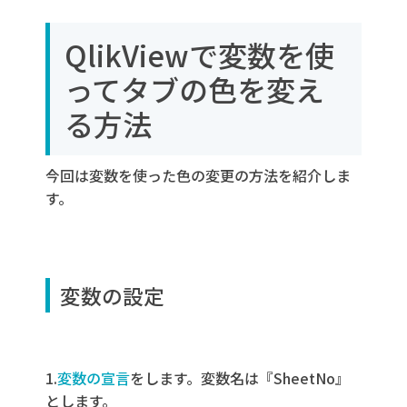
QlikViewの関数を使ってタブの色を変える
方法
QlikViewで変数を使
シートプロパティの編集
ってタブの色を変え
る方法
今回は変数を使った色の変更の方法を紹介しま
す。
変数の設定
1.
変数の宣言
をします。変数名は『SheetNo』
とします。