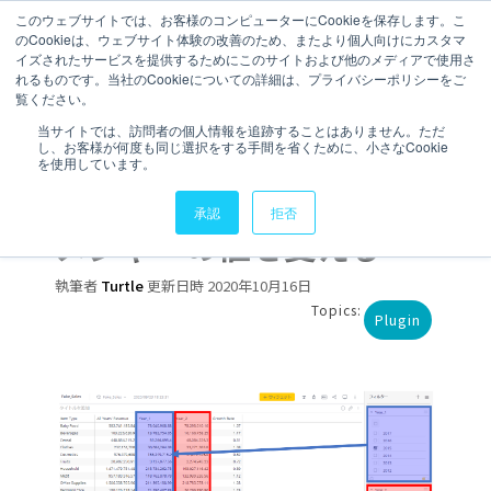
このウェブサイトでは、お客様のコンピューターにCookieを保存します。こ
のCookieは、ウェブサイト体験の改善のため、またより個人向けにカスタマ
お問い合わせ
イズされたサービスを提供するためにこのサイトおよび他のメディアで使用さ
れるものです。当社のCookieについての詳細は、プライバシーポリシーをご
覧ください。
3 分で読むことができます。
当サイトでは、訪問者の個人情報を追跡することはありません。ただ
し、お客様が何度も同じ選択をする手間を省くために、小さなCookie
【Sisense Plugin】フィ
を使用しています。
ルターと連動させて単一
承認
拒否
メジャーの値を変える
執筆者
Turtle
更新日時 2020年10月16日
Topics:
Plugin