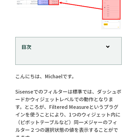
目次
今回使うデータ
インストール
こんにちは、Michaelです。
設定
データモデリング
Sisenseでのフィルターは標準では、ダッシュボ
ードかウィジェットレベルでの動作となりま
ダッシュボード
す。ところが、Filtered Measureというプラグ
ウィジェット
インを使うことにより、1つのウィジェット内に
完成物
（ピボットテーブルなど）同一メジャーのフィ
ルター２つの選択状態の値を表示することがで
まとめ