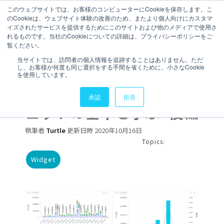
このウェブサイトでは、お客様のコンピューターにCookieを保存します。こ
のCookieは、ウェブサイト体験の改善のため、またより個人向けにカスタマ
お問い合わせ
イズされたサービスを提供するためにこのサイトおよび他のメディアで使用さ
れるものです。当社のCookieについての詳細は、プライバシーポリシーをご
覧ください。
5 分で読むことができます。
当サイトでは、訪問者の個人情報を追跡することはありません。ただ
し、お客様が何度も同じ選択をする手間を省くために、小さなCookie
【Sisense Widget】棒グ
を使用しています。
ラフでSisenseのウィジ
承認
拒否
ェットの基本を学ぶ -後編
執筆者
Turtle
更新日時 2020年10月16日
Topics:
Widget