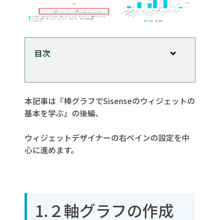
目次
1.２軸グラフの作成
2.ウィジェットデザイン
本記事は『棒グラフでSisenseのウィジェットの
2.1 列の種類
基本を学ぶ』の後編、
2.2 凡例
ウィジェットデザイナーの右ペインの設定を中
2.3 値ラベル
心に進めます。
2.4 値ラベルの向き
2.5 X軸
2.6 Y軸
1.２軸グラフの作成
2.7 自動ズーム