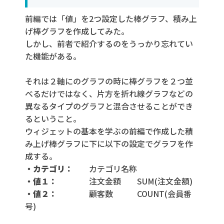
2.8 Y2-軸
前編では「値」を2つ設定した棒グラフ、積み上
3.ウィジェットフィルタ
3.1 ダッシュボードフィルタ
げ棒グラフを作成してみた。
しかし、前者で紹介するのをうっかり忘れてい
3.2 スライス/フィルターとハイライトの
た機能がある。
切り替え
3.3 ウィジェットフィルタ
それは２軸にのグラフの時に棒グラフを２つ並
4. まとめ
べるだけではなく、片方を折れ線グラフなどの
異なるタイプのグラフと混合させることができ
るということ。
ウィジェットの基本を学ぶの前編で作成した積
み上げ棒グラフに下に以下の設定でグラフを作
成する。
・カテゴリ：
カテゴリ名称
・値１：
注文金額 SUM(注文金額)
・値２：
顧客数 COUNT(会員番
号)