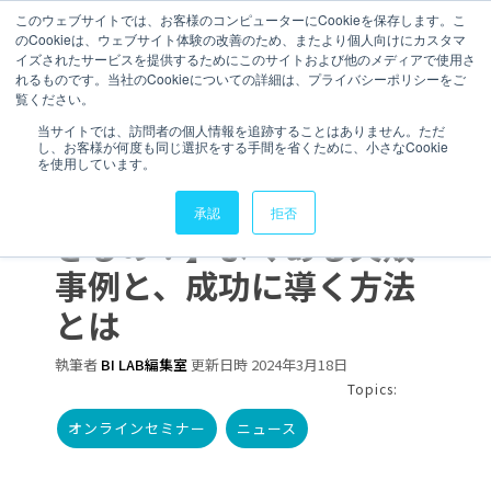
このウェブサイトでは、お客様のコンピューターにCookieを保存します。こ
のCookieは、ウェブサイト体験の改善のため、またより個人向けにカスタマ
お問い合わせ
イズされたサービスを提供するためにこのサイトおよび他のメディアで使用さ
れるものです。当社のCookieについての詳細は、プライバシーポリシーをご
覧ください。
1 分で読むことができます
当サイトでは、訪問者の個人情報を追跡することはありません。ただ
し、お客様が何度も同じ選択をする手間を省くために、小さなCookie
セミナーを開催します！
を使用しています。
【Snowflakeって何がで
承認
拒否
きるの？】よくある失敗
事例と、成功に導く方法
とは
執筆者
BI LAB編集室
更新日時 2024年3月18日
Topics:
オンラインセミナー
ニュース