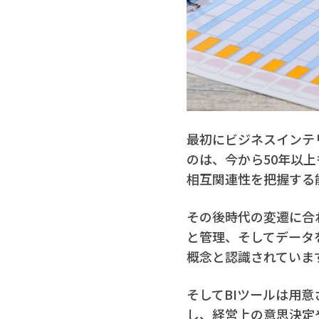
最初にビ
ジネスインテ
のは、今から50年以
相互関連性を把握する
その後時代の変遷に合
と管理、そしてデータ
概念と認識されていま
そしてBIツールは用
し、経営上の意思決定