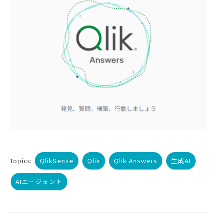
QlikSense
Qlik
Qlik Answers
生成AI
Topics:
AIエージェント