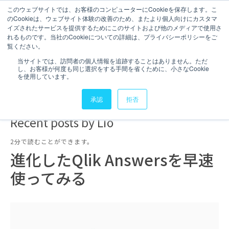
このウェブサイトでは、お客様のコンピューターにCookieを保存します。こ
のCookieは、ウェブサイト体験の改善のため、またより個人向けにカスタマ
お問い合わせ
イズされたサービスを提供するためにこのサイトおよび他のメディアで使用さ
れるものです。当社のCookieについての詳細は、プライバシーポリシーをご
Lio
覧ください。
当サイトでは、訪問者の個人情報を追跡することはありません。ただ
し、お客様が何度も同じ選択をする手間を省くために、小さなCookie
を使用しています。
承認
拒否
Recent posts by Lio
2分で読むことができます。
進化したQlik Answersを早速
使ってみる