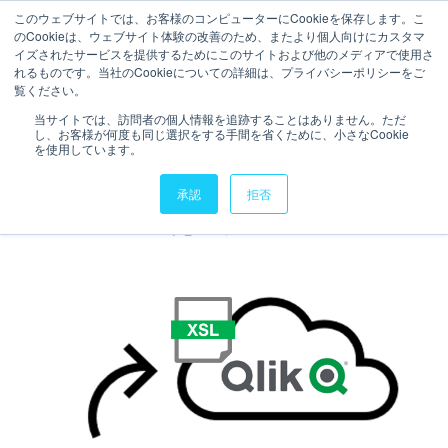
このウェブサイトでは、お客様のコンピューターにCookieを保存します。こ
のCookieは、ウェブサイト体験の改善のため、またより個人向けにカスタマ
お問い合わせ
イズされたサービスを提供するためにこのサイトおよび他のメディアで使用さ
れるものです。当社のCookieについての詳細は、プライバシーポリシーをご
2分で読むことができます。
覧ください。
【Qlik Data Transfer】デー
当サイトでは、訪問者の個人情報を追跡することはありません。ただ
し、お客様が何度も同じ選択をする手間を省くために、小さなCookie
タフォルダからQlik Sense
を使用しています。
SaaSにデータを自動でアップ
承認
拒否
ロードする方法