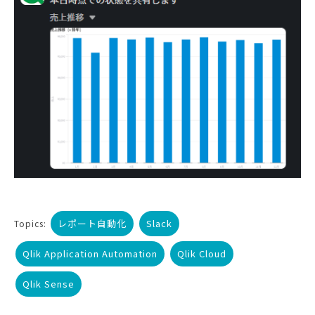
レポート自動化
Slack
Topics:
Qlik Application Automation
Qlik Cloud
Qlik Sense