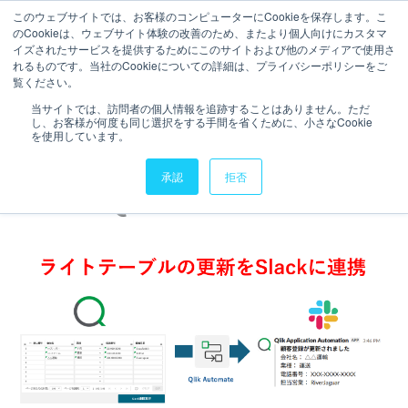
このウェブサイトでは、お客様のコンピューターにCookieを保存します。こ
のCookieは、ウェブサイト体験の改善のため、またより個人向けにカスタマ
お問い合わせ
イズされたサービスを提供するためにこのサイトおよび他のメディアで使用さ
れるものです。当社のCookieについての詳細は、プライバシーポリシーをご
3分で読むことができます。
覧ください。
ライトテーブルを利用して編
当サイトでは、訪問者の個人情報を追跡することはありません。ただ
し、お客様が何度も同じ選択をする手間を省くために、小さなCookie
集したデータの更新情報を
を使用しています。
Slackに連携する【Write
承認
拒否
Table+Qlik Automate】