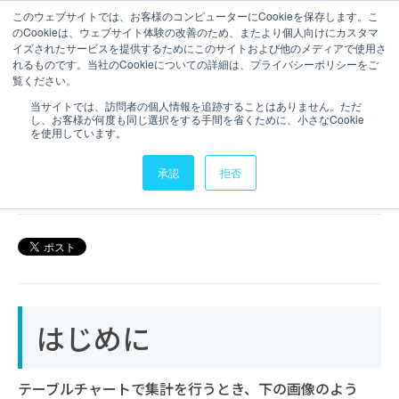
このウェブサイトでは、お客様のコンピューターにCookieを保存します。こ
のCookieは、ウェブサイト体験の改善のため、またより個人向けにカスタマ
お問い合わせ
イズされたサービスを提供するためにこのサイトおよび他のメディアで使用さ
れるものです。当社のCookieについての詳細は、プライバシーポリシーをご
1 分で読むことができます。
覧ください。
Column()関数を使用した最適
当サイトでは、訪問者の個人情報を追跡することはありません。ただ
し、お客様が何度も同じ選択をする手間を省くために、小さなCookie
化【知っておくと便利な関
を使用しています。
数】
承認
拒否
2023年11月06日
はじめに
テーブルチャートで集計を行うとき、下の画像のよう